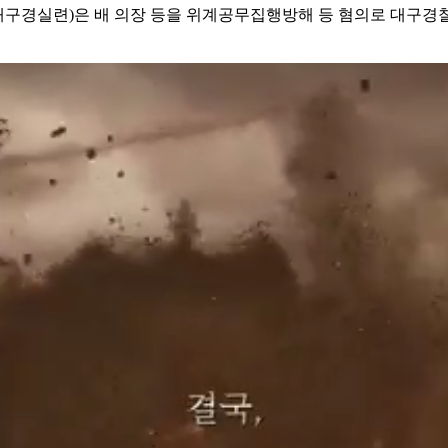
경실련)은 배 의장 등을 위계공무집행방해 등 혐의로 대구경찰청