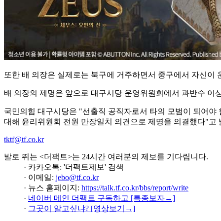
또한 배 의장은 실제로는 북구에 거주하면서 중구에서 자신이 
배 의장의 제명은 앞으로 대구시당 운영위원회에서 과반수 이상 
국민의힘 대구시당은 "선출직 공직자로서 타의 모범이 되어야 
대해 윤리위원회 전원 만장일치 의견으로 제명을 의결했다"고 
tktf@tf.co.kr
발로 뛰는 <더팩트>는 24시간 여러분의 제보를 기다립니다.
· 카카오톡: '더팩트제보' 검색
· 이메일:
jebo@tf.co.kr
· 뉴스 홈페이지:
https://talk.tf.co.kr/bbs/report/write
·
네이버 메인 더팩트 구독하고 [특종보자→]
·
그곳이 알고싶냐? [영상보기→]