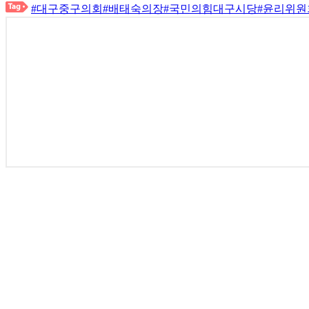
#대구중구의회
#배태숙의장
#국민의힘대구시당
#윤리위원