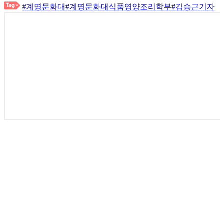
#계명문화대
#계명문화대식품영양조리학부
#김승근기자