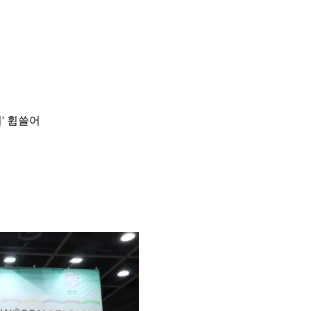
' 휩쓸어