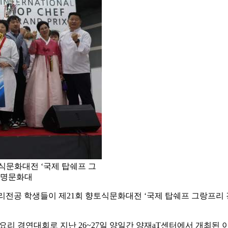
식문화대전 ‘국제 탑쉐프 그
계명문화대
리전공 학생들이 제21회 향토식문화대전 ‘국제 탑쉐프 그랑프리
제요리 경연대회로 지난 26~27일 양일간 양재aT센터에서 개최