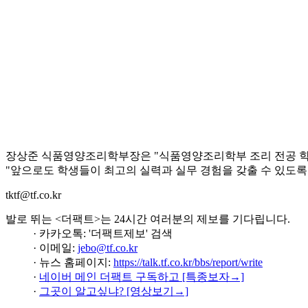
장상준 식품영양조리학부장은 "식품영양조리학부 조리 전공 학생
"앞으로도 학생들이 최고의 실력과 실무 경험을 갖출 수 있도록
tktf@tf.co.kr
발로 뛰는 <더팩트>는 24시간 여러분의 제보를 기다립니다.
· 카카오톡: '더팩트제보' 검색
· 이메일:
jebo@tf.co.kr
· 뉴스 홈페이지:
https://talk.tf.co.kr/bbs/report/write
·
네이버 메인 더팩트 구독하고 [특종보자→]
·
그곳이 알고싶냐? [영상보기→]