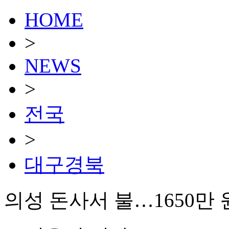
HOME
>
NEWS
>
전국
>
대구경북
의성 돈사서 불…1650만