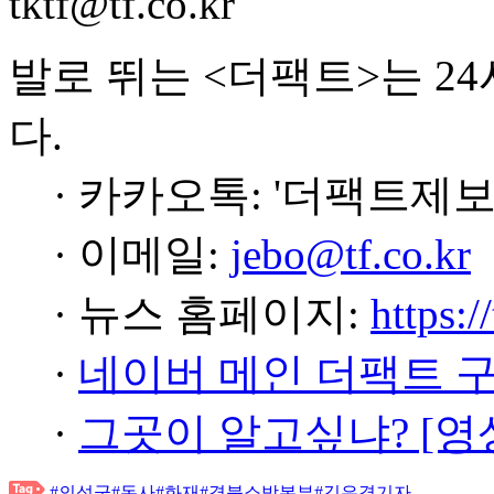
tktf@tf.co.kr
발로 뛰는 <더팩트>는 2
다.
· 카카오톡: '더팩트제보
· 이메일:
jebo@tf.co.kr
· 뉴스 홈페이지:
https:/
·
네이버 메인 더팩트 
·
그곳이 알고싶냐? [영
#의성군
#돈사
#화재
#경북소방본부
#김은경기자