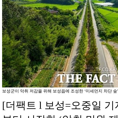
보성군이 악취 저감을 위해 보성읍에 조성한 ‘미세먼지 차단 숲'
[더팩트 l 보성=오중일 기