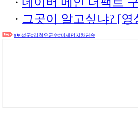
·
네이버 메인 더팩트 
·
그곳이 알고싶냐? [영
#보성군
#김철우군수
#미세먼지차단숲