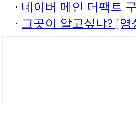
·
네이버 메인 더팩트 
·
그곳이 알고싶냐? [영