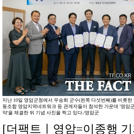
지난 10일 영암군청에서 우승희 군수(왼쪽 다섯번째)를 비롯
동조합 영암지역네트워크 등 관계자들이 참석한 가운데 '영암
약'을 체결한 뒤 기념 사진을 찍고 있다./영암군
[더팩트ㅣ영암=이종행 기자