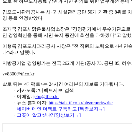
으로 한 하수도사용료 감면과 시민 편의를 위한 업무개선 등에 
김포도시관리공사는 시·군 시설관리공단 50개 기관 중 8위를 차
영 등을 인정받았다.
조재국 김포시맑은물사업소장은 "경영평가에서 우수기관으로 선정
인 경영혁신을 통해 시민 복지 증진에 최선을 다하겠다"고 말했
이형록 김포도시과리공사 사장은 "전 직원의 노력으로 4년 연
다"라고 말했다.
지방공기업 경영평가는 전국 262개 기관(공사 73, 공단 85, 
vv8300@tf.co.kr
발로 뛰는 <더팩트>는 24시간 여러분의 제보를 기다립니다.
· 카카오톡: '더팩트제보' 검색
· 이메일:
jebo@tf.co.kr
· 뉴스 홈페이지:
https://talk.tf.co.kr/bbs/report/write
·
네이버 메인 더팩트 구독하고 [특종보자→]
·
그곳이 알고싶냐? [영상보기→]