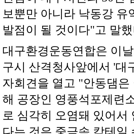
보뿐만 아니라 낙동강 유역
발점이 될 것이다"고 말했
대구환경운동연합은 이날 
구시 산격청사앞에서 '대구
자회견을 열고 "안동댐은
해 공장인 영풍석포제련소발
로 심각히 오염돼 있어서
다는 것은 중금속 칵테일