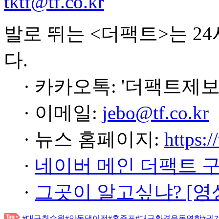
tktf@tf.co.kr
발로 뛰는 <더팩트>는 2
다.
· 카카오톡: '더팩트제보
· 이메일:
jebo@tf.co.kr
· 뉴스 홈페이지:
https:/
·
네이버 메인 더팩트 
·
그곳이 알고싶냐? [영
#대구취수원
#안동댐이전
#홍준표
#대구환경운동연합
#권