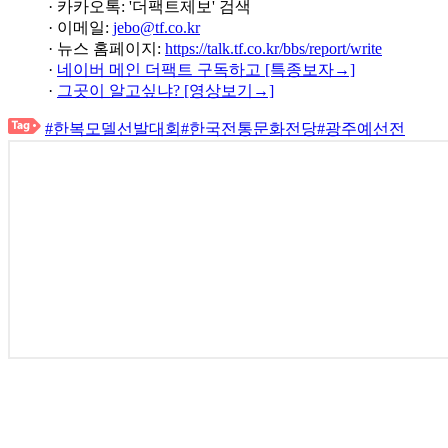
· 카카오톡: '더팩트제보' 검색
· 이메일:
jebo@tf.co.kr
· 뉴스 홈페이지:
https://talk.tf.co.kr/bbs/report/write
·
네이버 메인 더팩트 구독하고 [특종보자→]
·
그곳이 알고싶냐? [영상보기→]
#한복모델선발대회
#한국전통문화전당
#광주예선전