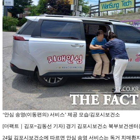
‘안심 송영(이동편의) 서비스’ 제공 모습/김포시보건소
[더팩트｜김포=김동선 기자] 경기 김포시보건소 북부보건센터는 
24일 김포시보건소에 따르면 안심 송영 서비스는 독거 치매환