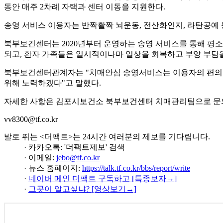
동안 매주 2차례 자택과 센터 이동을 지원한다.
송영 서비스 이용자는 반짝활짝 뇌운동, 전산화인지, 라탄공예
북부보건센터는 2020년부터 운영하는 송영 서비스를 통해 평소
되고, 환자 가족들은 일시적이나마 일상을 회복하고 부양 부담을
북부보건센터관계자는 "치매안심 송영서비스는 이용자의 편의성
위해 노력하겠다"고 말했다.
자세한 사항은 김포시보건소 북부보건센터 치매관리팀으로 문
vv8300@tf.co.kr
발로 뛰는 <더팩트>는 24시간 여러분의 제보를 기다립니다.
· 카카오톡: '더팩트제보' 검색
· 이메일:
jebo@tf.co.kr
· 뉴스 홈페이지:
https://talk.tf.co.kr/bbs/report/write
·
네이버 메인 더팩트 구독하고 [특종보자→]
·
그곳이 알고싶냐? [영상보기→]