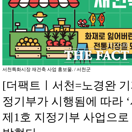
서천특화시장 재건축 사업 홍보물. / 서천군
[더팩트ㅣ서천=노경완 기
정기부가 시행됨에 따라 
제1호 지정기부 사업으로