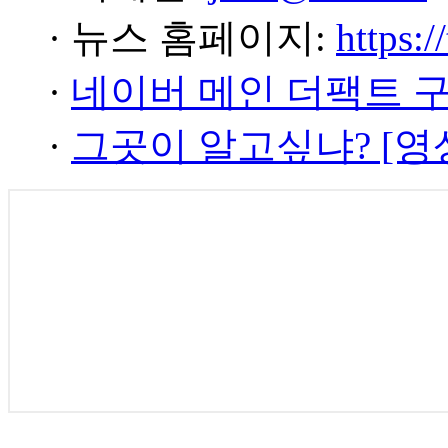
· 뉴스 홈페이지:
https:/
·
네이버 메인 더팩트 
·
그곳이 알고싶냐? [영