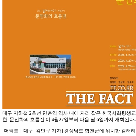
대구 지하철 2호선 만촌역 역사 내에 자리 잡은 한국서화평생
한 '문인화의 흐름전'이 4월27일부터 다음 달 6일까지 개최된
[더팩트ㅣ대구=김민규 기자] 경상남도 합천군에 위치한 갤러리 에