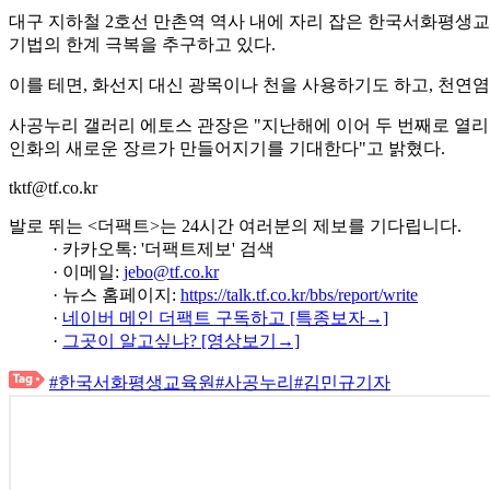
대구 지하철 2호선 만촌역 역사 내에 자리 잡은 한국서화평생교
기법의 한계 극복을 추구하고 있다.
이를 테면, 화선지 대신 광목이나 천을 사용하기도 하고, 천연
사공누리 갤러리 에토스 관장은 "지난해에 이어 두 번째로 열리
인화의 새로운 장르가 만들어지기를 기대한다"고 밝혔다.
tktf@tf.co.kr
발로 뛰는 <더팩트>는 24시간 여러분의 제보를 기다립니다.
· 카카오톡: '더팩트제보' 검색
· 이메일:
jebo@tf.co.kr
· 뉴스 홈페이지:
https://talk.tf.co.kr/bbs/report/write
·
네이버 메인 더팩트 구독하고 [특종보자→]
·
그곳이 알고싶냐? [영상보기→]
#한국서화평생교육원
#사공누리
#김민규기자