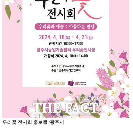
우리꽃 전시회 홍보물./광주시