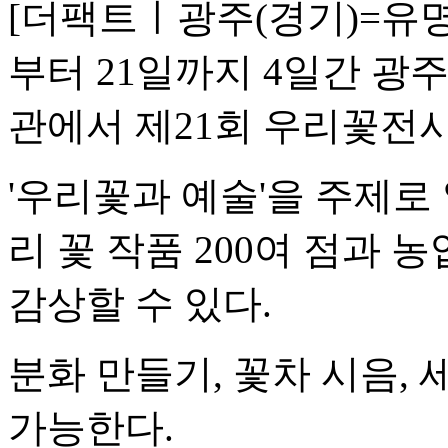
[더팩트ㅣ광주(경기)=유명
부터 21일까지 4일간 
관에서 제21회 우리꽃전시
'우리꽃과 예술'을 주제로
리 꽃 작품 200여 점과
감상할 수 있다.
분화 만들기, 꽃차 시음,
가능한다.