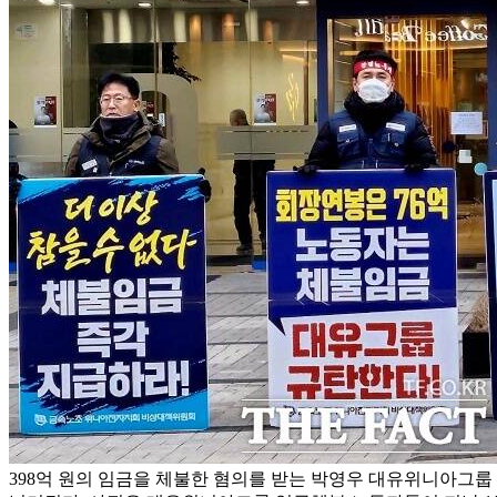
398억 원의 임금을 체불한 혐의를 받는 박영우 대유위니아그룹