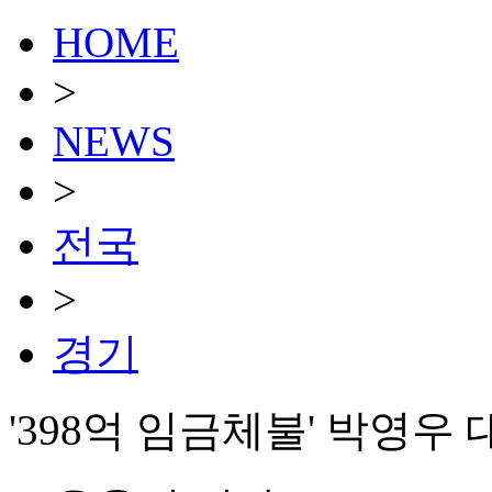
HOME
>
NEWS
>
전국
>
경기
'398억 임금체불' 박영