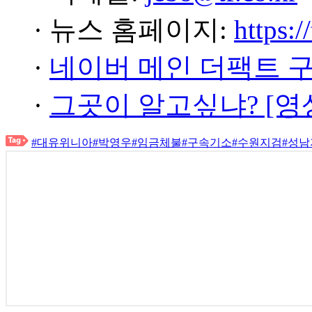
· 뉴스 홈페이지:
https:/
·
네이버 메인 더팩트 
·
그곳이 알고싶냐? [영
#대유위니아
#박영우
#임금체불
#구속기소
#수원지검
#성