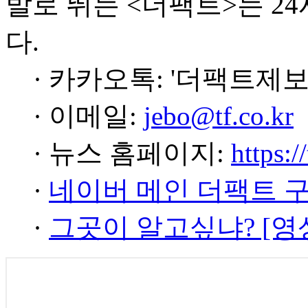
발로 뛰는 <더팩트>는 2
다.
· 카카오톡: '더팩트제보
· 이메일:
jebo@tf.co.kr
· 뉴스 홈페이지:
https:/
·
네이버 메인 더팩트 
·
그곳이 알고싶냐? [영