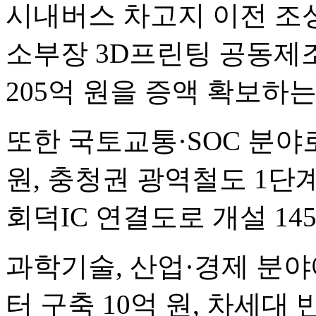
시내버스 차고지 이전 조성(
소부장 3D프린팅 공동제조센
205억 원을 증액 확보하
또한 국토교통·SOC 분야로
원, 충청권 광역철도 1단계
회덕IC 연결도로 개설 14
과학기술, 산업·경제 분
터 구축 10억 원, 차세