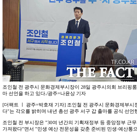
조인철 전 광주시 문화경제부시장이 28일 광주시의회 브리핑룸
마 선언을 하고 있다./광주=나윤상 기자
[더팩트 ㅣ 광주=박호재 기자] 조인철 전 광주시 문화경제부시
다"는 각오를 밝히며 내년 총선 광주 서구 갑 출마를 공식 선언
조인철 전 부시장은 "30여 년간의 기획재정부 등 중앙정부 근무
가져왔다"면서 "민생 예산 전문성을 갖춘 준비된 민생·예산통으