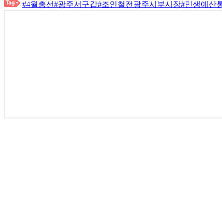
#4월총선
#광주서구갑
#조인철전광주시부시장
#민생예산