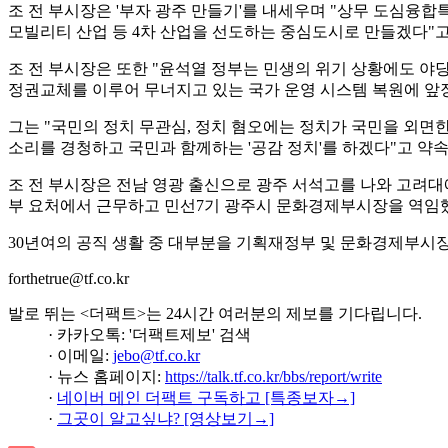
조 전 부시장은 '부자 광주 만들기'를 내세우며 "상무 도심융합
모빌리티 산업 등 4차 산업을 선도하는 중심도시로 만들겠다"고
조 전 부시장은 또한 "윤석열 정부는 민생의 위기 상황에도 야
정권교체를 이루어 무너지고 있는 국가 운영 시스템 복원에 앞
그는 "국민의 정치 무관심, 정치 혐오에는 정치가 국민을 외면
소리를 경청하고 국민과 함께하는 '공감 정치'를 하겠다"고 약속
조 전 부시장은 전남 영광 출신으로 광주 서석고를 나와 고려대
부 요처에서 근무하고 민선7기 광주시 문화경제부시장을 역임
30년여의 공직 생활 중 대부분을 기획재정부 및 문화경제부시장 
forthetrue@tf.co.kr
발로 뛰는 <더팩트>는 24시간 여러분의 제보를 기다립니다.
· 카카오톡: '더팩트제보' 검색
· 이메일:
jebo@tf.co.kr
· 뉴스 홈페이지:
https://talk.tf.co.kr/bbs/report/write
·
네이버 메인 더팩트 구독하고 [특종보자→]
·
그곳이 알고싶냐? [영상보기→]