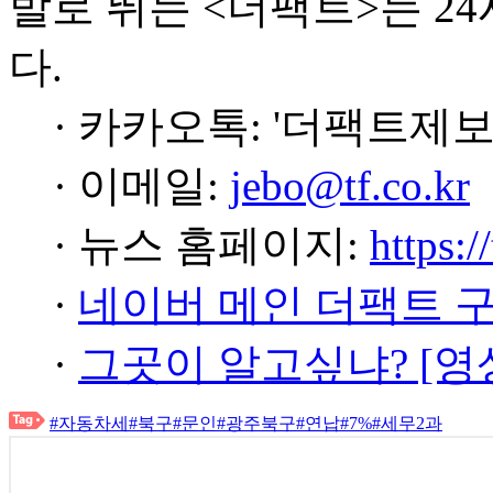
발로 뛰는 <더팩트>는 2
다.
· 카카오톡: '더팩트제보
· 이메일:
jebo@tf.co.kr
· 뉴스 홈페이지:
https:/
·
네이버 메인 더팩트 
·
그곳이 알고싶냐? [영
#자동차세
#북구
#문인
#광주북구
#연납
#7%
#세무2과