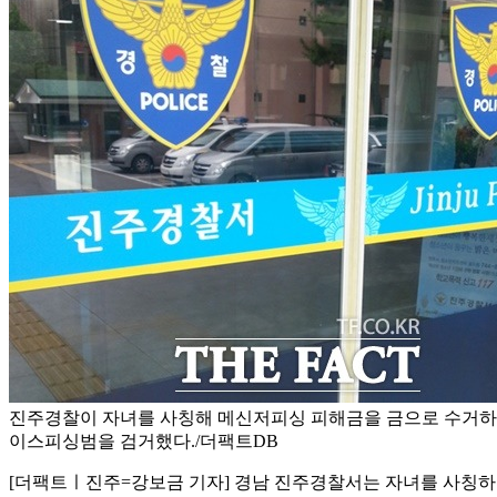
진주경찰이 자녀를 사칭해 메신저피싱 피해금을 금으로 수거하
이스피싱범을 검거했다./더팩트DB
[더팩트ㅣ진주=강보금 기자] 경남 진주경찰서는 자녀를 사칭하