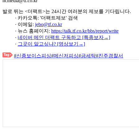
hcmedia@tf.co.kr
발로 뛰는 <더팩트>는 24시간 여러분의 제보를 기다립니다.
· 카카오톡: '더팩트제보' 검색
· 이메일:
jebo@tf.co.kr
· 뉴스 홈페이지:
https://talk.tf.co.kr/bbs/report/write
·
네이버 메인 더팩트 구독하고 [특종보자→]
·
그곳이 알고싶냐? [영상보기→]
#신종보이스피싱
#메신저피싱
#금세탁
#진주경찰서