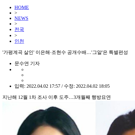
HOME
>
NEWS
>
전국
>
인천
'가평계곡 살인' 이은해·조현수 공개수배…'그알'은 특별편성
문수연 기자
입력: 2022.04.02 17:57 / 수정: 2022.04.02 18:05
지난해 12월 1차 조사 이후 도주…3개월째 행방묘연