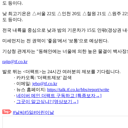
도 등이다.
낮 최고기온은 △서울 22도 △인천 20도 △철원 21도 △원주 22도
도 등이다.
전국 내륙을 중심으로 낮과 밤의 기온차가 15도 안팎(경상권 내륙
미세먼지는 전 권역이 '좋음'에서 '보통'으로 예상된다.
기상청 관계자는 "동해안에는 너울에 의한 높은 물결이 백사장
rajin@tf.co.kr
발로 뛰는 <더팩트>는 24시간 여러분의 제보를 기다립니다.
· 카카오톡: '더팩트제보' 검색
· 이메일:
jebo@tf.co.kr
· 뉴스 홈페이지:
https://talk.tf.co.kr/bbs/report/write
·
네이버 메인 더팩트 구독하고 [특종보자→]
·
그곳이 알고싶냐? [영상보기→]
#날씨
#5일
#어린이날