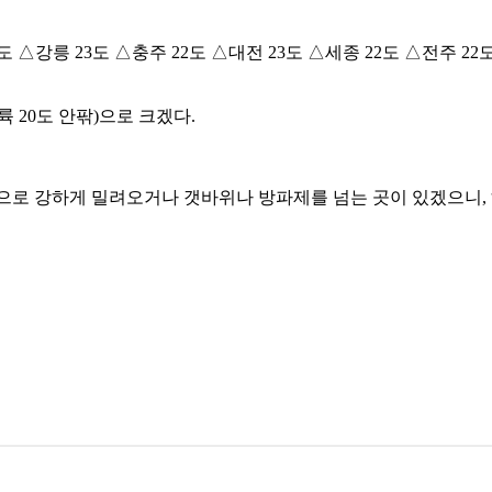
 △강릉 23도 △충주 22도 △대전 23도 △세종 22도 △전주 22도
 20도 안팎)으로 크겠다.
으로 강하게 밀려오거나 갯바위나 방파제를 넘는 곳이 있겠으니,