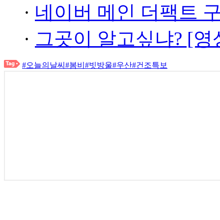
·
네이버 메인 더팩트 
·
그곳이 알고싶냐? [영
#오늘의날씨
#봄비
#빗방울
#우산
#건조특보