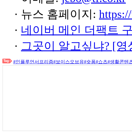
· 뉴스 홈페이지:
https:/
·
네이버 메인 더팩트 
·
그곳이 알고싶냐? [영
#인플루언서프리즘
#보이스오브유
#숏폼
#쇼츠
#생활콘텐