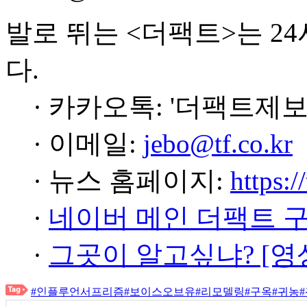
발로 뛰는 <더팩트>는 2
다.
· 카카오톡: '더팩트제보
· 이메일:
jebo@tf.co.kr
· 뉴스 홈페이지:
https:/
·
네이버 메인 더팩트 
·
그곳이 알고싶냐? [영
#인플루언서프리즘
#보이스오브유
#리모델링
#구옥
#귀농