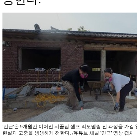
'민근'은 9개월간 이어진 시골집 셀프 리모델링 전 과정을 가감
현실과 고충을 생생하게 전한다. /유튜브 채널 '민근' 영상 캡처