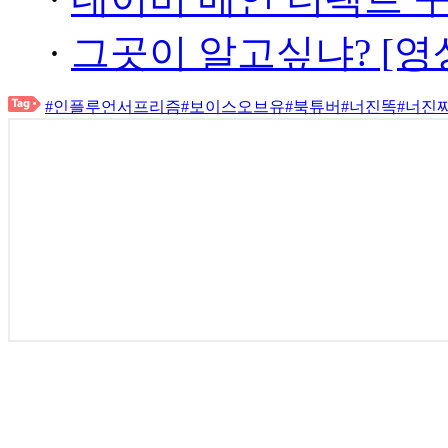
·
그곳이 알고싶냐? [영
#인플루언서프리즘
#보이스오브유
#북튜버
#너진똑
#너진