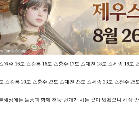
원주 16도 △강릉 16도 △충주 17도 △대전 18도 △세종 18도 △
 △강릉 20도 △충주 23도 △대전 23도 △세종 23도 △전주 25도
부해상에는 돌풍과 함께 천둥·번개가 치는 곳이 있겠으니 해상 