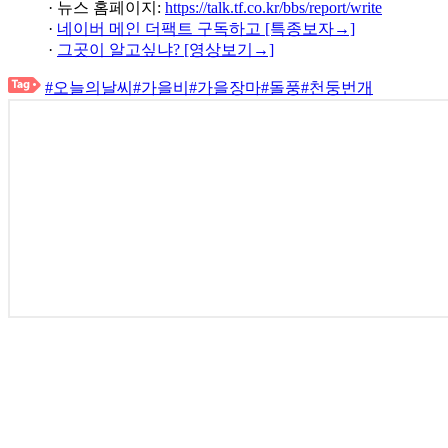
· 뉴스 홈페이지:
https://talk.tf.co.kr/bbs/report/write
·
네이버 메인 더팩트 구독하고 [특종보자→]
·
그곳이 알고싶냐? [영상보기→]
#오늘의날씨
#가을비
#가을장마
#돌풍
#천둥번개