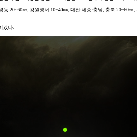
 20~60㎜, 강원영서 10~40㎜, 대전·세종·충남, 충북 20~60㎜, 
이겠다.