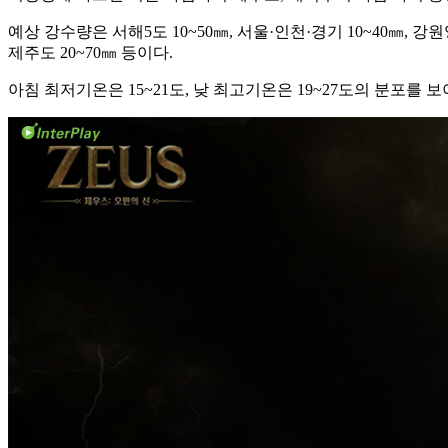
예상 강수량은 서해5도 10~50㎜, 서울·인천·경기 10~40㎜, 강원영동
제주도 20~70㎜ 등이다.
아침 최저기온은 15~21도, 낮 최고기온은 19~27도의 분포를 보