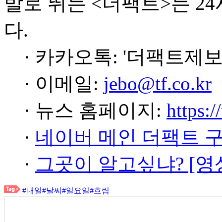
발로 뛰는 <더팩트>는 2
다.
· 카카오톡: '더팩트제보
· 이메일:
jebo@tf.co.kr
· 뉴스 홈페이지:
https:/
·
네이버 메인 더팩트 
·
그곳이 알고싶냐? [영
#내일
#날씨
#일요일
#흐림