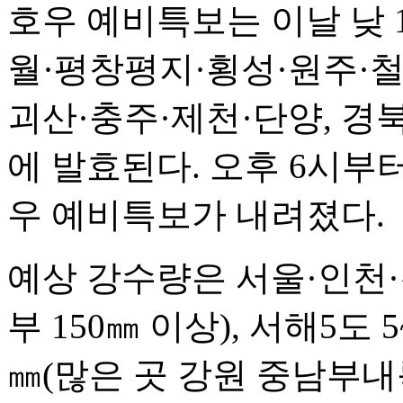
호우 예비특보는 이날 낮 
월·평창평지·횡성·원주·철
괴산·충주·제천·단양, 경북
에 발효된다. 오후 6시
우 예비특보가 내려졌다.
예상 강수량은 서울·인천·경
부 150㎜ 이상), 서해5도 
㎜(많은 곳 강원 중남부내륙