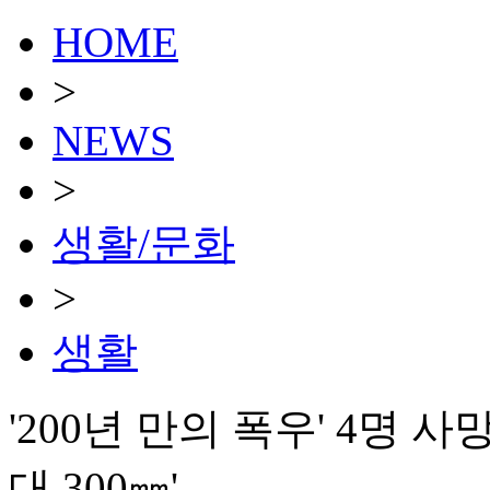
HOME
>
NEWS
>
생활/문화
>
생활
'200년 만의 폭우' 4명 
대 300㎜'