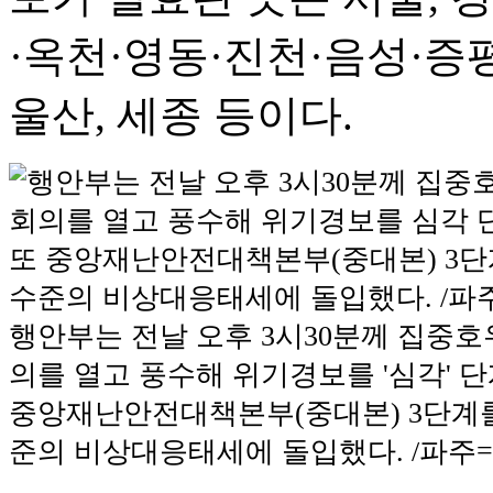
·옥천·영동·진천·음성·증평,
울산, 세종 등이다.
행안부는 전날 오후 3시30분께 집중호
의를 열고 풍수해 위기경보를 '심각' 단
중앙재난안전대책본부(중대본) 3단계를
준의 비상대응태세에 돌입했다. /파주