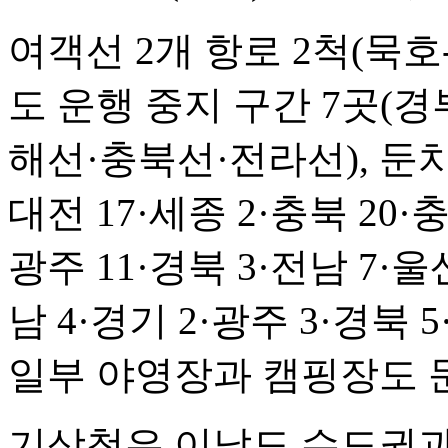
여객선 2개 항로 2척(묵호-
도 운행 중지 구간 7곳(
해선·충북선·전라선), 둔치주
대전 17·세종 2·충북 20·충
광주 11·경북 3·전남 7·울
남 4·경기 2·광주 3·경북 
일부 야영장과 캠핑장도 
기상청은 이날도 수도권과