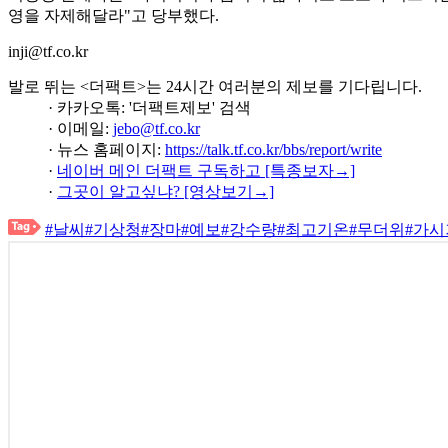
영을 자제해달라"고 당부했다.
inji@tf.co.kr
발로 뛰는 <더팩트>는 24시간 여러분의 제보를 기다립니다.
· 카카오톡: '더팩트제보' 검색
· 이메일:
jebo@tf.co.kr
· 뉴스 홈페이지:
https://talk.tf.co.kr/bbs/report/write
·
네이버 메인 더팩트 구독하고 [특종보자→]
·
그곳이 알고싶냐? [영상보기→]
#날씨
#기상청
#장마
#예보
#강수량
#최고기온
#무더위
#가