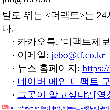
발로 뛰는 <더팩트>는 2
다.
· 카카오톡: '더팩트제보
· 이메일:
jebo@tf.co.kr
· 뉴스 홈페이지:
https:/
·
네이버 메인 더팩트 
·
그곳이 알고싶냐? [영
#기상청
#날씨
#기온
#장마
#장맛비
#
#수도권
#중부
#남부
#제