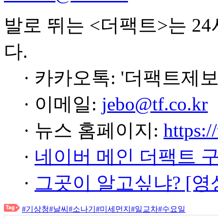
발로 뛰는 <더팩트>는 2
다.
· 카카오톡: '더팩트제보
· 이메일:
jebo@tf.co.kr
· 뉴스 홈페이지:
https:/
·
네이버 메인 더팩트 
·
그곳이 알고싶냐? [영
#기상청
#날씨
#소나기
#미세먼지
#일교차
#수요일