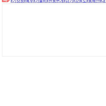
#기상청
#폭우
#가을비
#천둥번개
#감기
#강원도
#동해안
#대