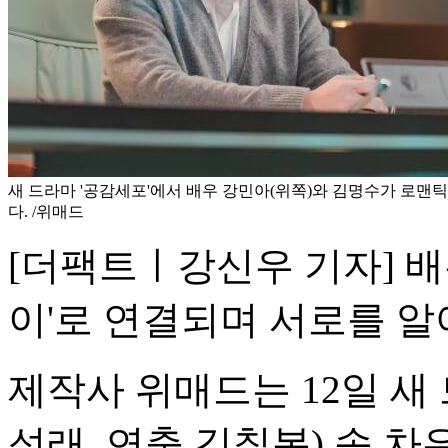
새 드라마 '공감세포'에서 배우 강민아(위쪽)와 김명수가 로맨
다. /위매드
[더팩트ㅣ강신우 기자] 배
이'로 연결되며 서로를 알
제작사 위매드는 12일 새 
성래, 연출 김칠봉) 속 