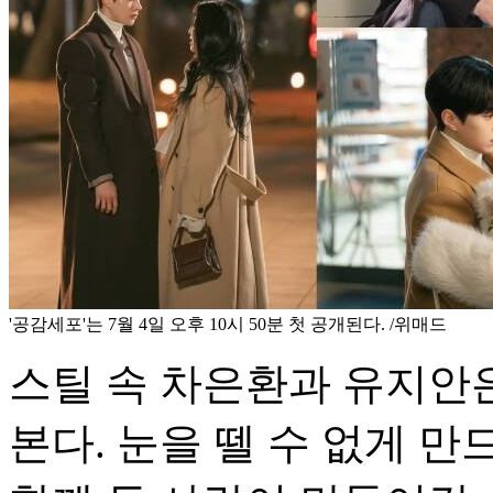
'공감세포'는 7월 4일 오후 10시 50분 첫 공개된다. /위매드
스틸 속 차은환과 유지안
본다. 눈을 뗄 수 없게 