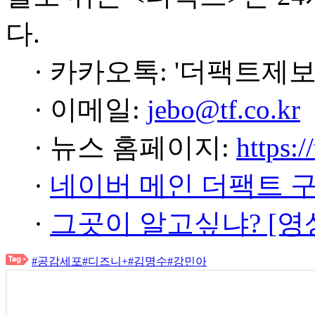
다.
· 카카오톡: '더팩트제보
· 이메일:
jebo@tf.co.kr
· 뉴스 홈페이지:
https:/
·
네이버 메인 더팩트 
·
그곳이 알고싶냐? [영
#공감세포
#디즈니+
#김명수
#강민아