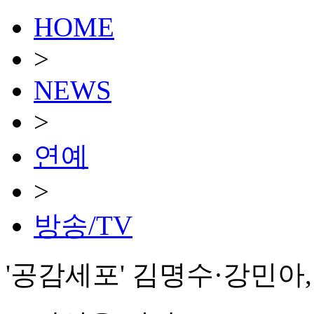
HOME
>
NEWS
>
연예
>
방송/TV
'공감세포' 김명수·강민아,