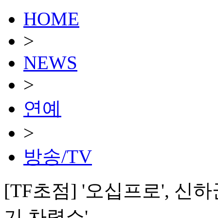
HOME
>
NEWS
>
연예
>
방송/TV
[TF초점] '오십프로', 
기 차력쇼'