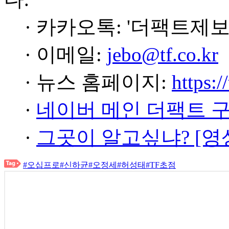
· 카카오톡: '더팩트제보
· 이메일:
jebo@tf.co.kr
· 뉴스 홈페이지:
https:/
·
네이버 메인 더팩트 
·
그곳이 알고싶냐? [영
#오십프로
#신하균
#오정세
#허성태
#TF초점