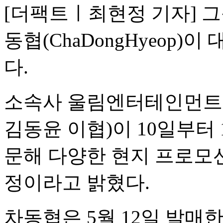
[더팩트ㅣ최현정 기자] 그룹
동협(ChaDongHyeop)
다.
소속사 울림엔터테인먼트는
김동윤 이협)이 10일부터
문해 다양한 현지 프로모
정이라고 밝혔다.
차동협은 5월 12일 발매한