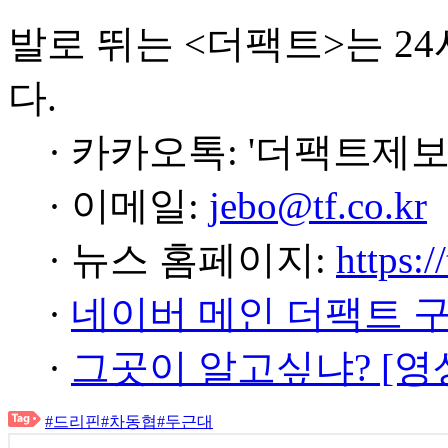
발로 뛰는 <더팩트>는 2
다.
· 카카오톡: '더팩트제보
· 이메일:
jebo@tf.co.kr
· 뉴스 홈페이지:
https:/
·
네이버 메인 더팩트 
·
그곳이 알고싶냐? [영
#드리핀
#차동협
#두근대