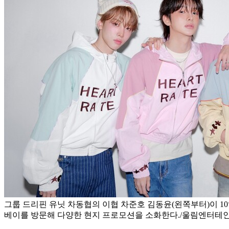
그룹 드리핀 유닛 차동협의 이협 차준호 김동윤(왼쪽부터)이 10
베이를 방문해 다양한 현지 프로모션을 소화한다./울림엔터테