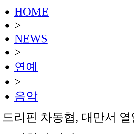
HOME
>
NEWS
>
연예
>
음악
드리핀 차동협, 대만서 