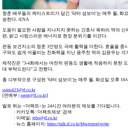
청춘 배우들의 케미스트리가 담긴 '닥터 섬보이'는 매주 월, 화요
송한다. /ENA
도움이 필요한 사람을 지나치지 못하는 간호사 육하리 역의 신
편, 밝고 사랑스러운 에너지로 현장 분위기를 이끈다.
편동 보건지소의 청춘 3인방도 극에 활력을 더한다. 효율을 중
구와도 쉽게 어울리는 친화력을 지닌 용주천 역의 김윤우는 각
제작진은 "3-4회에서는 여전히 편동도 생활에 적응하지 못한
대 부탁드린다"고 전했다.
총 12부작으로 구성된 '닥터 섬보이'는 매주 월, 화요일 오후 1
ssinu423@tf.co.kr
[연예부 |
ssent@tf.co.kr
]
발로 뛰는 <더팩트>는 24시간 여러분의 제보를 기다립니다.
· 카카오톡: '더팩트제보' 검색
· 이메일:
jebo@tf.co.kr
· 뉴스 홈페이지:
https://talk.tf.co.kr/bbs/report/write