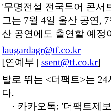
'무명전설 전국투어 콘서트
그는 7월 4일 울산 공연, 7
산 공연에도 출연할 예정
laugardagr@tf.co.kr
[연예부 |
ssent@tf.co.kr
]
발로 뛰는 <더팩트>는 2
다.
· 카카오톡: '더팩트제보