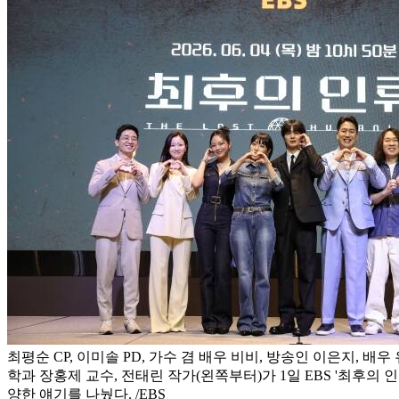
최평순 CP, 이미솔 PD, 가수 겸 배우 비비, 방송인 이은지, 배우
학과 장홍제 교수, 전태린 작가(왼쪽부터)가 1일 EBS '최후의 
양한 얘기를 나눴다. /EBS