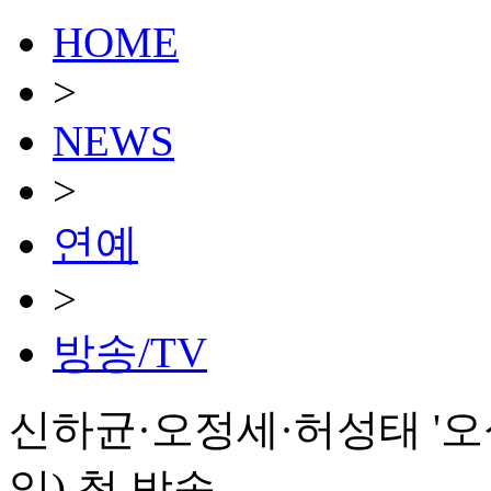
HOME
>
NEWS
>
연예
>
방송/TV
신하균·오정세·허성태 '오
일) 첫 방송