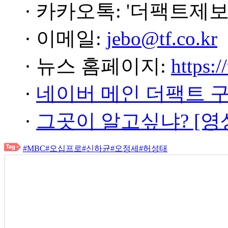
· 카카오톡: '더팩트제보
· 이메일:
jebo@tf.co.kr
· 뉴스 홈페이지:
https:/
·
네이버 메인 더팩트 
·
그곳이 알고싶냐? [영
#MBC
#오십프로
#신하균
#오정세
#허성태