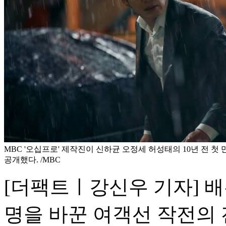
MBC '오십프로' 제작진이 신하균 오정세 허성태의 10년 전 첫
공개했다. /MBC
[더팩트ㅣ강신우 기자] 
명을 바꾼 여객선 작전의