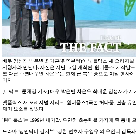
배우 임성재 박은빈 최대훈(왼쪽부터)이 넷플릭스 새 오리지널 
시청자와 만난다. 사진은 지난 12일 개최된 '원더풀스' 제작발표
또 다른 주연배우인 차은우는 현재 군 복무 중으로 이날 행사에 
기자
[더팩트 | 문채영 기자] 배우 박은빈 차은우 최대훈 임성재가 
넷플릭스 새 오리지널 시리즈 '원더풀스'(극본 허다중, 연출 
재미 요소를 짚었다.
'원더풀스'는 1999년 세기말, 우연히 초능력을 가지게 된 
드라마 '낭만닥터 김사부' '상한 변호사 우영우'의 유인식 감