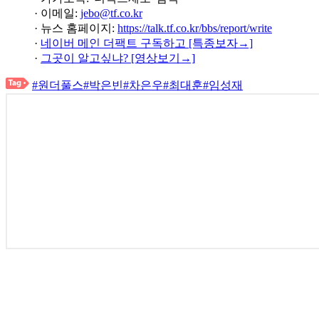
· 이메일:
jebo@tf.co.kr
· 뉴스 홈페이지:
https://talk.tf.co.kr/bbs/report/write
·
네이버 메인 더팩트 구독하고 [특종보자→]
·
그곳이 알고싶냐? [영상보기→]
#원더풀스
#박은빈
#차은우
#최대훈
#임성재