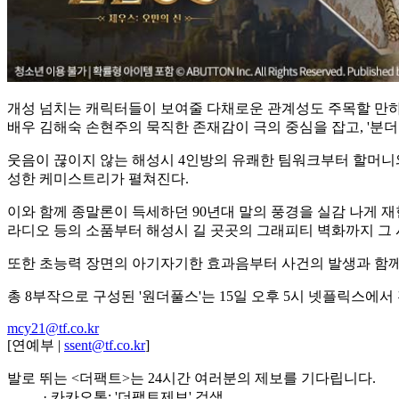
개성 넘치는 캐릭터들이 보여줄 다채로운 관계성도 주목할 만하다
배우 김해숙 손현주의 묵직한 존재감이 극의 중심을 잡고, '분더
웃음이 끊이지 않는 해성시 4인방의 유쾌한 팀워크부터 할머니와 
성한 케미스트리가 펼쳐진다.
이와 함께 종말론이 득세하던 90년대 말의 풍경을 실감 나게 재
라디오 등의 소품부터 해성시 길 곳곳의 그래피티 벽화까지 그
또한 초능력 장면의 아기자기한 효과음부터 사건의 발생과 함께
총 8부작으로 구성된 '원더풀스'​는 15일 오후 5시 넷플릭스에서
mcy21@tf.co.kr
[연예부 |
ssent@tf.co.kr
]
발로 뛰는 <더팩트>는 24시간 여러분의 제보를 기다립니다.
· 카카오톡: '더팩트제보' 검색