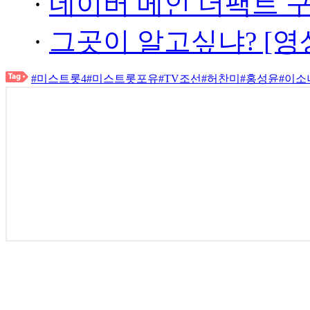
·
네이버 메인 더팩트 
·
그곳이 알고싶냐? [영
#미스트롯4
#미스트롯포유
#TV조선
#허찬미
#홍성윤
#이소