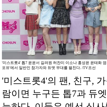
'미스트롯4' 톱7 윤윤서 길려원 허찬미 이소나 홍성윤 윤태화 
포유'에서 일반인 참가자와 듀엣 무대를 펼친다. /TV조선
'미스트롯4'의 팬, 친구,
람이면 누구든 톱7과 듀엣
능하다. 이들은 예선 심사