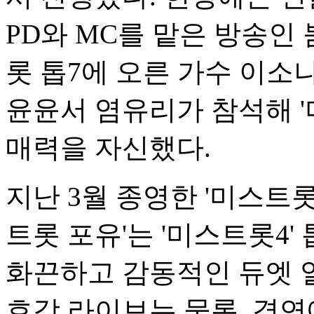
PD와 MC를 맡은 방송인 
롯 톱7에 오른 가수 이소
윤윤서 염유리가 참석해 
매력을 자신했다.
지난 3월 종영한 '미스트
트롯 포유'는 '미스트롯4
화끈하고 감동적인 듀엣 열
호강 라이브는 물론, 경연