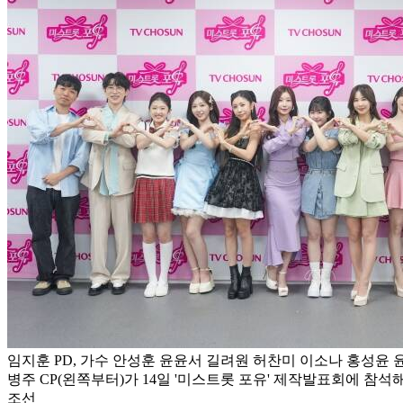
임지훈 PD, 가수 안성훈 윤윤서 길려원 허찬미 이소나 홍성윤 윤
병주 CP(왼쪽부터)가 14일 '미스트롯 포유' 제작발표회에 참석
조선