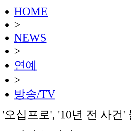
HOME
>
NEWS
>
연예
>
방송/TV
'오십프로', '10년 전 사