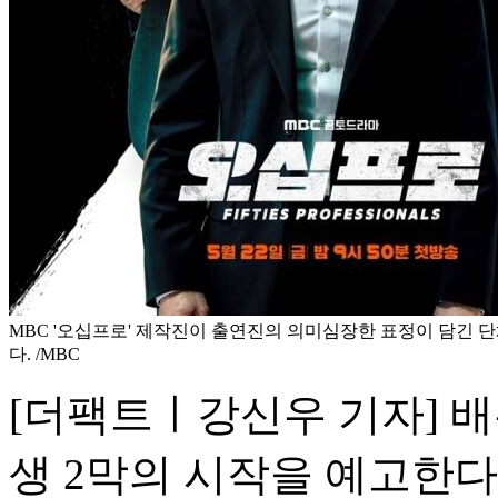
MBC '오십프로' 제작진이 출연진의 의미심장한 표정이 담긴 
다. /MBC
[더팩트ㅣ강신우 기자] 
생 2막의 시작을 예고한다