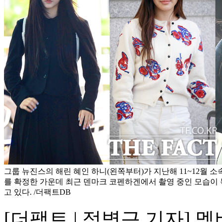
그룹 뉴진스의 해린 혜인 하니(왼쪽부터)가 지난해 11~12월 
를 확정한 가운데 최근 덴마크 코펜하겐에서 촬영 중인 모습이
고 있다. /더팩트DB
[더팩트 | 정병근 기자] 