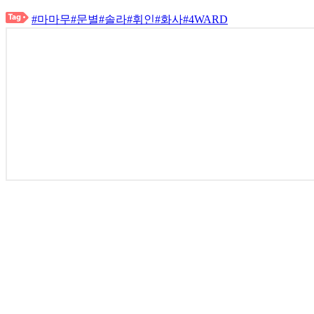
#마마무
#문별
#솔라
#휘인
#화사
#4WARD