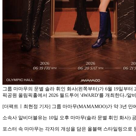
그룹 마마무의 문별 솔라 휘인 화사(왼쪽부터)가 6월 19일부터 
픽공원 올림픽홀에서 2026 월드투어 '4WARD'를 개최한다./
[더팩트ㅣ최현정 기자] 그룹 마마무(MAMAMOO)가 약 3년 만
소속사 알비더블유는 10일 오후 마마무(솔라 문별 휘인 화사) 공식
포스터 속 마마무는 각자의 개성을 담은 올블랙 스타일링으로 