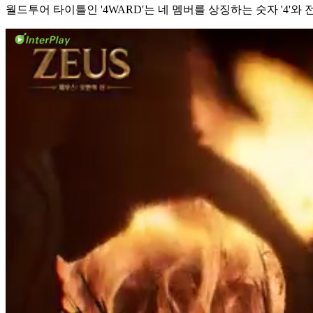
월드투어 타이틀인 '4WARD'는 네 멤버를 상징하는 숫자 '4'와