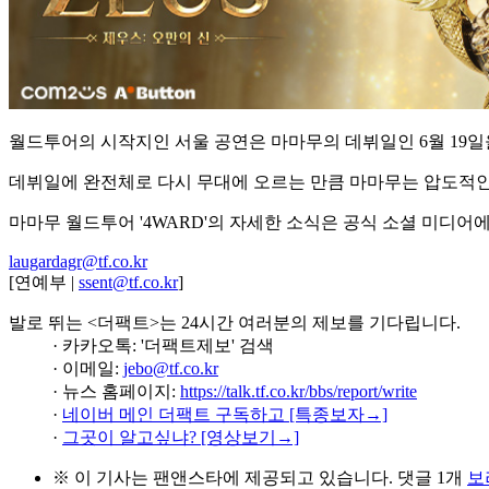
월드투어의 시작지인 서울 공연은 마마무의 데뷔일인 6월 19
데뷔일에 완전체로 다시 무대에 오르는 만큼 마마무는 압도적인
마마무 월드투어 '4WARD'의 자세한 소식은 공식 소셜 미디어에
laugardagr@tf.co.kr
[연예부 |
ssent@tf.co.kr
]
발로 뛰는 <더팩트>는 24시간 여러분의 제보를 기다립니다.
· 카카오톡: '더팩트제보' 검색
· 이메일:
jebo@tf.co.kr
· 뉴스 홈페이지:
https://talk.tf.co.kr/bbs/report/write
·
네이버 메인 더팩트 구독하고 [특종보자→]
·
그곳이 알고싶냐? [영상보기→]
※ 이 기사는
팬앤스타
에 제공되고 있습니다.
댓글 1개
보