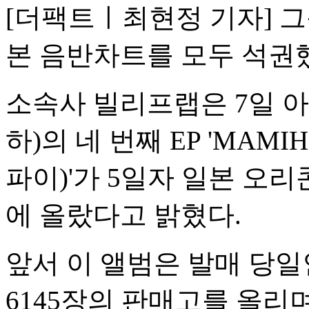
[더팩트ㅣ최현정 기자] 그룹
본 음반차트를 모두 석권
소속사 빌리프랩은 7일 아
하)의 네 번째 EP 'MAM
파이)'가 5일자 일본 오리콘
에 올랐다고 밝혔다.
앞서 이 앨범은 발매 당일인
6145장의 판매고를 올리며