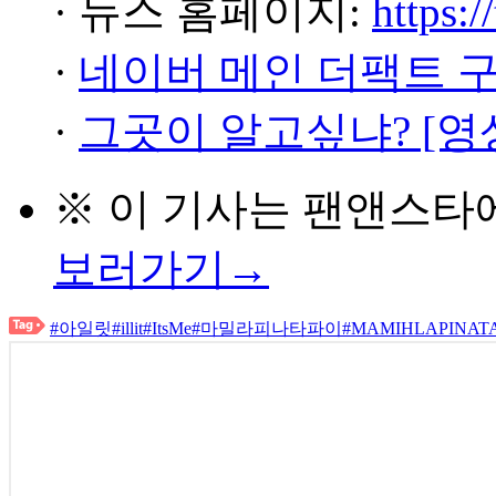
· 뉴스 홈페이지:
https:/
·
네이버 메인 더팩트 
·
그곳이 알고싶냐? [영
※ 이 기사는
팬앤스타
보러가기→
#아일릿
#illit
#ItsMe
#마밀라피나타파이
#MAMIHLAPINAT