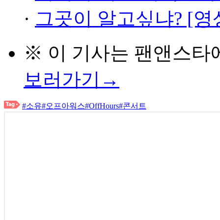
·
그곳이 알고싶냐? [영
※ 이 기사는
팬앤스타
보러가기→
#소유
#오프아워스
#OffHours
#콘서트