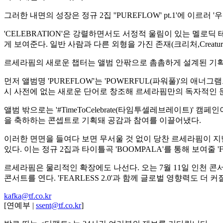
그러한 내면의 성장은 정규 2집 ''PUREFLOW' pt.1'에 이르
'CELEBRATION'은 강렬하면서도 서정적 울림이 있는 멜로딕 테크
게 보여준다. 일반 사람과 다른 외형을 가진 존재(크리처,Crea
르세라핌의 새로운 챕터는 앨범 안팎으로 촘촘하게 설계된 기획
먼저 앨범명 'PUREFLOW'는 'POWERFUL(파워풀)'의 
시 사전에 없는 새로운 단어로 창조해 르세라핌만의 독자적인 
앨범 밖으로는 '#TimeToCelebrate(타임투셀레브레이트)'
을 축하하는 콘셉트로 기획돼 공감과 참여를 이끌어냈다.
이러한 면면을 들여다 보면 무서울 것 없이 당찬 르세라핌이 
있다. 이는 정규 2집과 타이틀곡 'BOOMPALA'를 통해 보여줄 'F
르세라핌은 물리적인 확장에도 나선다. 오는 7월 11일 인천 콘
콘서트를 연다. 'FEARLESS 2.0'과 함께 글로벌 영향력도 더 
kafka@tf.co.kr
[연예부 |
ssent@tf.co.kr
]