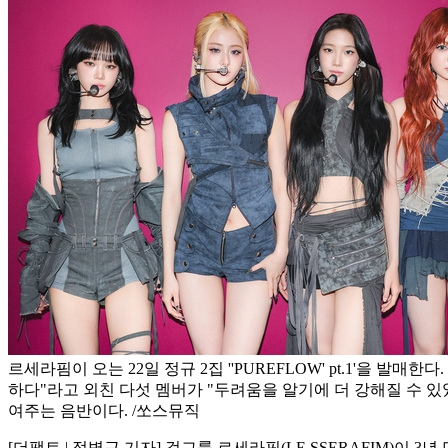
르세라핌이 오는 22일 정규 2집 ''PUREFLOW' pt.1'을 발매한
하다"라고 외친 다섯 멤버가 "두려움을 알기에 더 강해질 수 
여주는 음반이다. /쏘스뮤직
[더팩트 | 정병근 기자] 걸그룹 르세라핌(LE SSERAFIM)