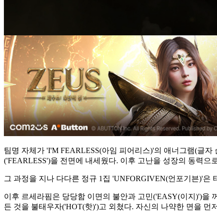
팀명 자체가 'I'M FEARLESS(아임 피어리스)'의 애너그램
('FEARLESS')을 전면에 내세웠다. 이후 고난을 성장의 동력
그 과정을 지나 다다른 정규 1집 'UNFORGIVEN(언포기븐)
이후 르세라핌은 당당함 이면의 불안과 고민('EASY(이지)')을
든 것을 불태우자('HOT(핫)')고 외쳤다. 자신의 나약한 면을