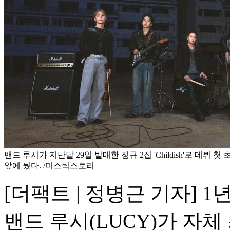
밴드 루시가 지난달 29일 발매한 정규 2집 'Childish'로 데뷔 첫
앞에 뒀다. /미스틱스토리
[더팩트 | 정병근 기자] 
밴드 루시(LUCY)가 자체