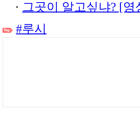
·
그곳이 알고싶냐? [영
#루시