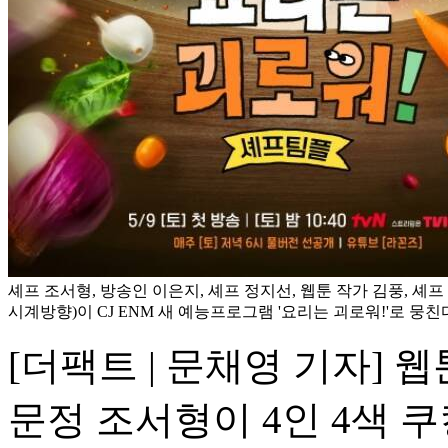
셰프 조서형, 방송인 이은지, 셰프 정지선, 웹툰 작가 김풍, 셰
시계방향)이 CJ ENM 새 예능프로그램 '요리는 괴로워!'로 뭉친다.
[더팩트 | 문채영 기자] 
문정 조서형이 4인 4색 