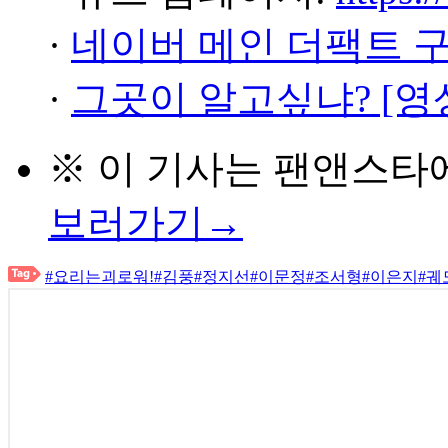
·
네이버 메인 더팩트 
·
그곳이 알고싶냐? [영
※ 이 기사는
팬앤스타
보러가기→
#요리는괴로워!
#김풍
#정지선
#이문정
#조서형
#이은지
#궤