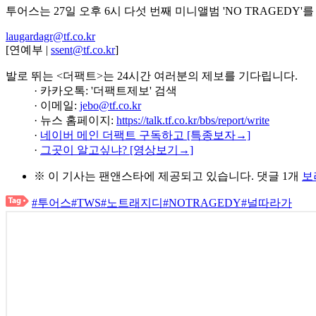
투어스는 27일 오후 6시 다섯 번째 미니앨범 'NO TRAGEDY'
laugardagr@tf.co.kr
[연예부 |
ssent@tf.co.kr
]
발로 뛰는 <더팩트>는 24시간 여러분의 제보를 기다립니다.
· 카카오톡: '더팩트제보' 검색
· 이메일:
jebo@tf.co.kr
· 뉴스 홈페이지:
https://talk.tf.co.kr/bbs/report/write
·
네이버 메인 더팩트 구독하고 [특종보자→]
·
그곳이 알고싶냐? [영상보기→]
※ 이 기사는
팬앤스타
에 제공되고 있습니다.
댓글 1개
보
#투어스
#TWS
#노트래지디
#NOTRAGEDY
#널따라가