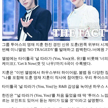
그룹 투어스의 영재 지훈 한진 경민 신유 도훈(왼쪽 위부터 시계방
번째 미니앨범 'NO TRAGEDY'를 발매하고 컴백한다./서예원 
앨범에는 타이틀곡 '널 따라가 (You, You)(유, 유)'를 비롯해 '너의 모든 
케이프)', 'Get It Now(겟 잇 나우)'까지 6곡이 수록됐다.
지훈은 "이번 앨범에서 하우스부터 하이어팝, 붐뱁 등 다양한 
"나를 포함해 도훈 영재 지훈이 작사에 참여했다. 우리 투어스의
타이틀곡 '널 따라가 (You, You)'는 R&B 감성을 녹여낸 
한진은 "'널 따라가 (You, You)'를 처음 들었을 때 딱 '
르는 포인트도 있어서 듣는 재미가 있을 것"이라고 설명했다.