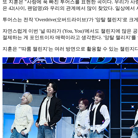
또 지훈은 "사랑에 푹 빠진 투어스를 표현한 곡이다. 우리가 사
은 42(사이, 팬덤명)와 우리의 관계에서 많이 찾았다. 일상에
투어스는 전작 'Overdrive(오버드라이브)'가 '앙탈 챌린지'
자연스럽게 이번 '널 따라가 (You, You)'에서도 챌린지에 
절제하는 게 포인트이자 매력이라고 생각한다. '앙탈 챌리지'를 
지훈은 "'따룸 챌린지'는 여러 방면으로 활용할 수 있는 챌린지